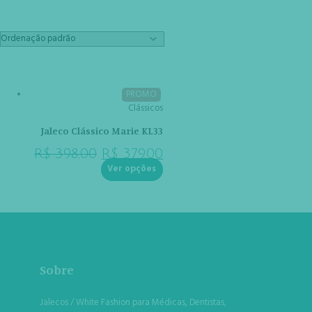
PROMO
Clássicos
Jaleco Clássico Marie KL33
R$
398,00
R$
379,00
Ver opções
Sobre
Jalecos / White Fashion para Médicas, Dentistas,