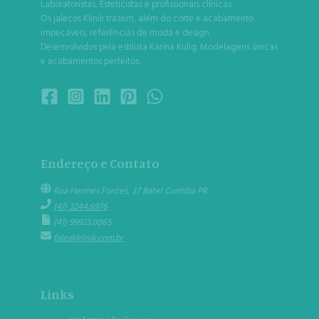
Laboratoristas, Esteticistas e profissionais clínicas.
Os jalecos Klinik trazem, além do corte e acabamento
impecáveis, referências de moda e design.
Desenvolvidos pela estilista Karina Kulig. Modelagens únicas
e acabamentos perfeitos.
Endereço e Contato
Rua Hermes Fontes, 37 Batel Curitiba PR
(41) 3244.6976
(41) 99923.0065
fale@klinik.com.br
Links