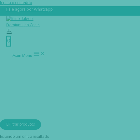
Ir para o conteúdo
Fale agora por Whatsapp
0
Main Menu
zíper metal
Início
Produtos
zíper metal
Filtrar produtos
Exibindo um único resultado