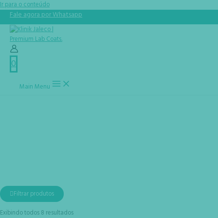
Ir para o conteúdo
Fale agora por Whatsapp
0
Main Menu
Scrubs
Início
Produtos
Scrubs
Filtrar produtos
Exibindo todos 8 resultados