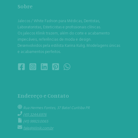
Sobre
Jalecos / White Fashion para Médicas, Dentistas,
Laboratoristas, Esteticistas e profissionais clínicas.
Os jalecos Klinik trazem, além do corte e acabamento
impecáveis, referências de moda e design.
Desenvolvidos pela estilista Karina Kulig. Modelagens únicas
e acabamentos perfeitos.
Endereço e Contato
Rua Hermes Fontes, 37 Batel Curitiba PR
(41) 3244.6976
(41) 99923.0065
fale@klinik.com.br