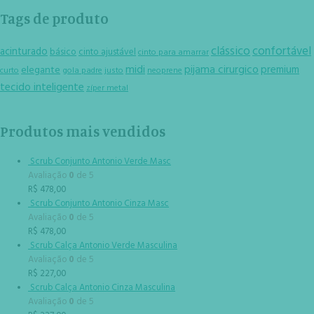
Tags de produto
clássico
confortável
acinturado
básico
cinto ajustável
cinto para amarrar
midi
pijama cirurgico
premium
elegante
curto
gola padre
justo
neoprene
tecido inteligente
zíper metal
Produtos mais vendidos
Scrub Conjunto Antonio Verde Masc
Avaliação
0
de 5
R$
478,00
Scrub Conjunto Antonio Cinza Masc
Avaliação
0
de 5
R$
478,00
Scrub Calça Antonio Verde Masculina
Avaliação
0
de 5
R$
227,00
Scrub Calça Antonio Cinza Masculina
Avaliação
0
de 5